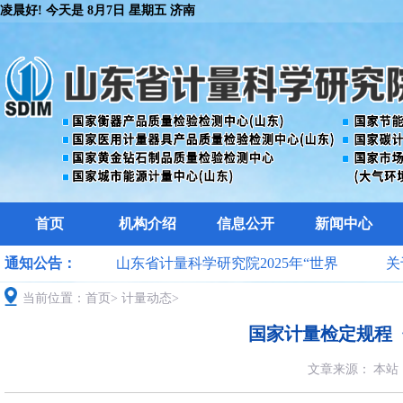
凌晨好! 今天是
8月7日 星期五 济南
首页
机构介绍
信息公开
新闻中心
院关于开展
通知公告：
山东省计量科学研究院2025年“世界
关
测领域检验检测
当前位置：
首页
>
计量动态
计量日”计量惠民系列活动公告
>
国家计量检定规程
作的通知
文章来源：
本站
届届化学分析