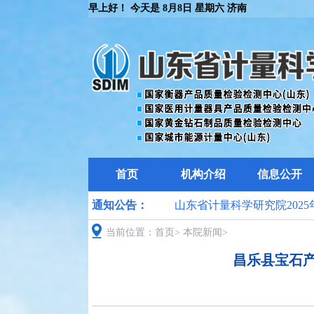
早上好！ 今天是
8月8日 星期六 济南
首页
机构介绍
信息公开
省计量科学研究院关于开展
通知公告：
山东省计量科学研究院2025年
25年生态环境监测领域检验检测
当前位置：
首页
>
计量日”计量惠民系列活动
本院新闻
>
昌乐县宝石
机构能力验证工作的通知
公布山东省第二届届化学分析