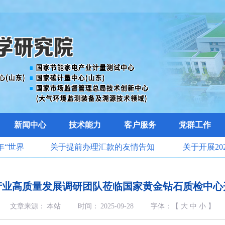
新闻中心
技术能力
客户服务
党群工作
“世界
关于提前办理汇款的友情告知
关于开展20
公告
检验检测机构
产业高质量发展调研团队莅临国家黄金钻石质检中心
文章来源：
本站
时间：
2025-09-28
字体：【
大
中
小
】