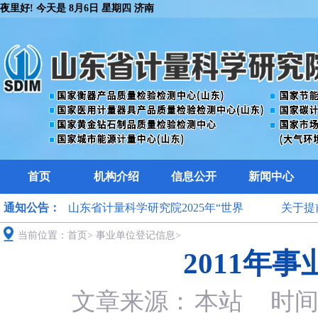
夜里好! 今天是
8月6日 星期四 济南
首页
机构介绍
信息公开
新闻中心
于开展
通知公告：
山东省计量科学研究院2025年“世界
关于提前
检验检测
当前位置：
首页
计量日”计量惠民系列活动公告
>
事业单位登记信息
>
2011年
知
学分析
文章来源：
本站
时间